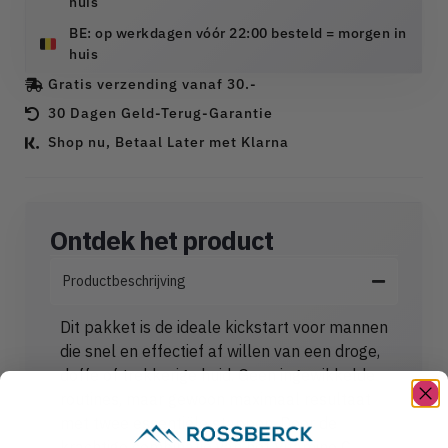
huis
BE: op werkdagen vóór 22:00 besteld = morgen in
huis
Gratis verzending vanaf 30.-
30 Dagen Geld-Terug-Garantie
Shop nu, Betaal Later met Klarna
Ontdek het product
Productbeschrijving
Dit pakket is de ideale kickstart voor mannen
die snel en effectief af willen van een droge,
doffe of trekkerige huid. Geen ingewikkelde
routines, maar gewoon maximaal resultaat
met twee essentiële stappen. Door de
krachtige combinatie van het Vitamine C