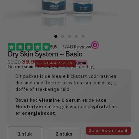
Dry Skin System – Basic
39,95
50,90
BESPAAR 22%
Gebruiksduur: 120 dagen – €0.33 per dag
Dit pakket is de ideale kickstart voor mannen
die snel en effectief af willen van een droge,
doffe of trekkerige huid.
Bevat het
Vitamine C Serum
en de
Face
Moisturizer
die zorgen voor een
hydratatie-
en
energieboost
.
Jaarvoorraad
1 stuk
2 stuks