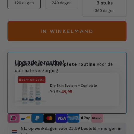
3 stuks
120 dagen
240 dagen
360 dagen
IN WINKELMAND
Upgrade je routine!
Upgrade naar een
complete routine
voor de
optimale verzorging.
BESPAAR 29%!
Dry Skin System – Complete
70,85
49,95
NL: op werkdagen vóór 23:59 besteld = morgen in