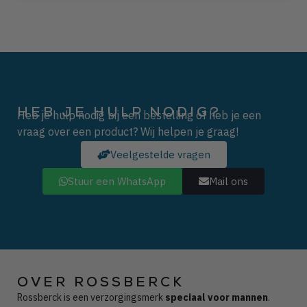
HEB JE HULP NODIG?
Heb je hulp nodig bij een bestelling of heb je een
vraag over een product? Wij helpen je graag!
Veelgestelde vragen
Stuur een WhatsApp
Mail ons
OVER ROSSBERCK
Rossberck is een verzorgingsmerk
speciaal voor mannen
.