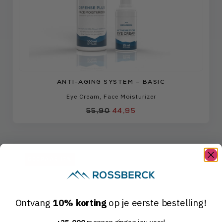
ANTI-AGING SYSTEM – BASIC
Eye Cream
,
Face Moisturizer
55,90
44,95
BESPAAR 17%
Ontvang
10% korting
op je eerste bestelling!
+25.000
mannen gingen jou voor!