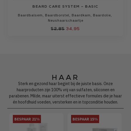
BEARD CARE SYSTEM – BASIC
Baardbalsem
,
Baardborstel
,
Baardkam
,
Baardolie
,
Neushaarschaartje
52,85
34,95
HAAR
Sterk en gezond haar begint bij de juiste basis. Onze
haarproducten zijn 100% vrij van sulfaten, siliconen en
parabenen. Milde, maar uiterst effectieve formules die je haar
én hoofdhuid voeden, versterken en in topconditie houden.
BESPAAR 21%
BESPAAR 15%