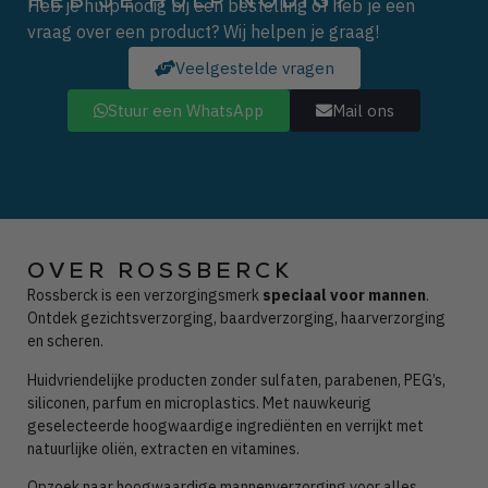
HEB JE HULP NODIG?
Heb je hulp nodig bij een bestelling of heb je een
vraag over een product? Wij helpen je graag!
Veelgestelde vragen
Stuur een WhatsApp
Mail ons
OVER ROSSBERCK
Rossberck is een verzorgingsmerk
speciaal voor mannen
.
Ontdek gezichtsverzorging, baardverzorging, haarverzorging
en scheren.
Huidvriendelijke producten zonder
sulfaten, parabenen, PEG’s,
siliconen, parfum en microplastics. Met nauwkeurig
geselecteerde hoogwaardige ingrediënten en verrijkt met
natuurlijke oliën, extracten en vitamines.
Opzoek naar hoogwaardige mannenverzorging voor alles