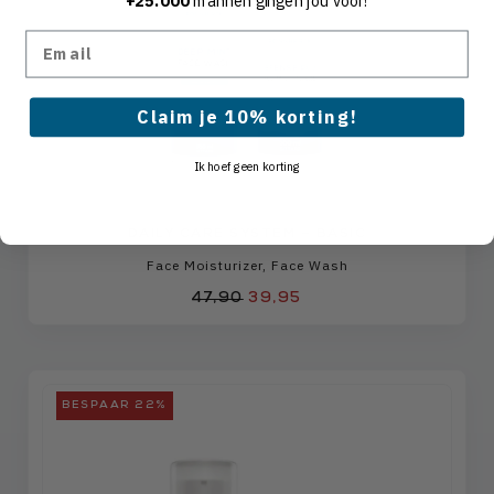
Email
Claim je 10% korting!
Ik hoef geen korting
DAILY CARE SYSTEM – BASIC
Face Moisturizer
,
Face Wash
47,90
39,95
BESPAAR 22%