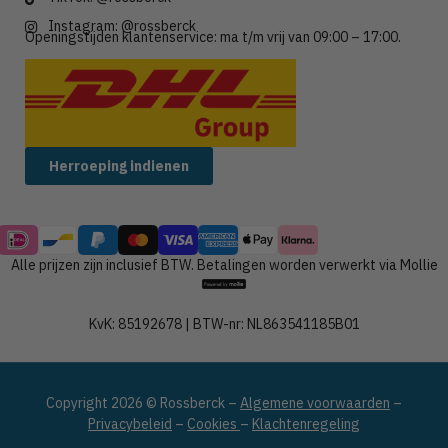
Instagram: @rossberck
Openingstijden klantenservice: ma t/m vrij van 09:00 – 17:00.
Wij verzenden met:
Herroeping indienen
Alle prijzen zijn inclusief BTW. Betalingen worden verwerkt via Mollie
KvK: 85192678 | BTW-nr: NL863541185B01
Copyright 2026 © Rossberck –
Algemene voorwaarden
–
Privacybeleid
–
Cookies
–
Klachtenregeling