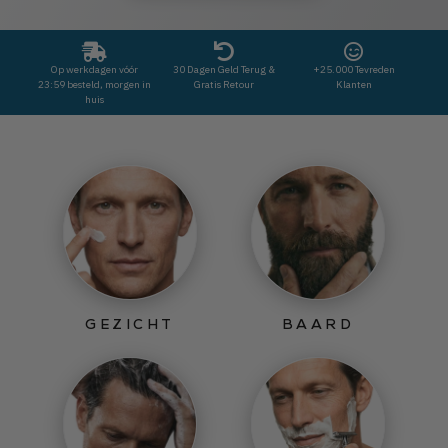
Op werkdagen vóór
30 Dagen Geld Terug &
+25.000 Tevreden
23:59 besteld, morgen in
Gratis Retour
Klanten
huis
GEZICHT
BAARD