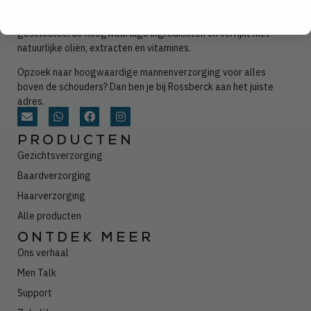
Huidvriendelijke producten zonder
sulfaten, parabenen, PEG’s,
siliconen, parfum en microplastics. Met nauwkeurig
geselecteerde hoogwaardige ingrediënten en verrijkt met
natuurlijke oliën, extracten en vitamines.
Opzoek naar hoogwaardige mannenverzorging voor alles
boven de schouders? Dan ben je bij Rossberck aan het juiste
adres.
PRODUCTEN
Gezichtsverzorging
Baardverzorging
Haarverzorging
Alle producten
ONTDEK MEER
Ons verhaal
Men Talk
Support