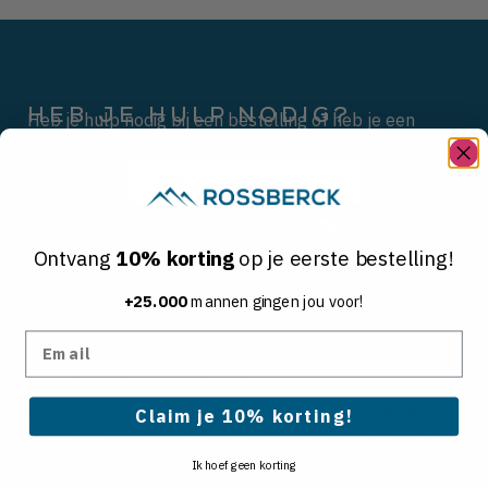
HEB JE HULP NODIG?
Heb je hulp nodig bij een bestelling of heb je een
vraag over een product? Wij helpen je graag!
Veelgestelde vragen
Stuur een WhatsApp
Mail ons
Ontvang
10% korting
op je eerste bestelling!
+25.000
mannen gingen jou voor!
Email
OVER ROSSBERCK
Rossberck is een verzorgingsmerk
speciaal voor mannen
.
Claim je 10% korting!
Ontdek gezichtsverzorging, baardverzorging, haarverzorging
en scheren.
Ik hoef geen korting