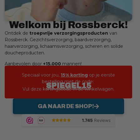
Welkom bij Rossberck!
Ontdek de
troepvrije verzorgingsproducten
van
Rossberck. Gezichtsverzorging, baardverzorging,
haarverzorging, lichaamsverzorging, scheren en solide
doucheproducten.
Aanbevolen door
+15.000
mannen!
Speciaal voor jou,
15% korting
op je eerste
bestelling met de code:
SPIEGEL15
Vul deze kortingscode in de winkelwagen.
GA NAAR DE SHOP!