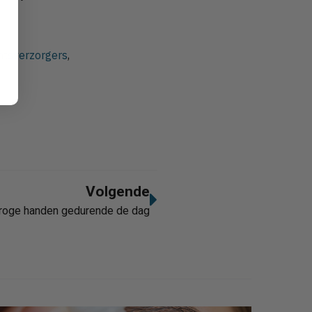
htsverzorgers
,
Volgende
 droge handen gedurende de dag