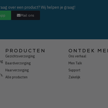
vraag over een product? Wij helpen je graag!
App
Mail ons
PRODUCTEN
ONTDEK ME
Gezichtsverzorging
Ons verhaal
ng
Baardverzorging
Men Talk
Haarverzorging
Support
’s,
Alle producten
Zakelijk