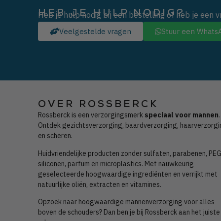
HEB JE HULP NODIG?
Heb je hulp nodig bij een bestelling of heb je een 
Veelgestelde vragen
Stuur een Whats
OVER ROSSBERCK
Rossberck is een verzorgingsmerk
speciaal voor mannen
.
Ontdek gezichtsverzorging, baardverzorging, haarverzorgi
en scheren.
Huidvriendelijke producten zonder
sulfaten, parabenen, PEG
siliconen, parfum en microplastics. Met nauwkeurig
geselecteerde hoogwaardige ingrediënten en verrijkt met
natuurlijke oliën, extracten en vitamines.
Opzoek naar hoogwaardige mannenverzorging voor alles
boven de schouders? Dan ben je bij Rossberck aan het juiste