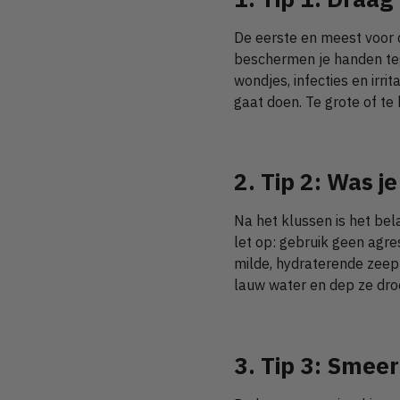
De eerste en meest voor 
beschermen je handen teg
wondjes, infecties en irri
gaat doen. Te grote of t
2. Tip 2: Was 
Na het klussen is het bel
let op: gebruik geen agre
milde, hydraterende zeep d
lauw water en dep ze dr
3. Tip 3: Smee