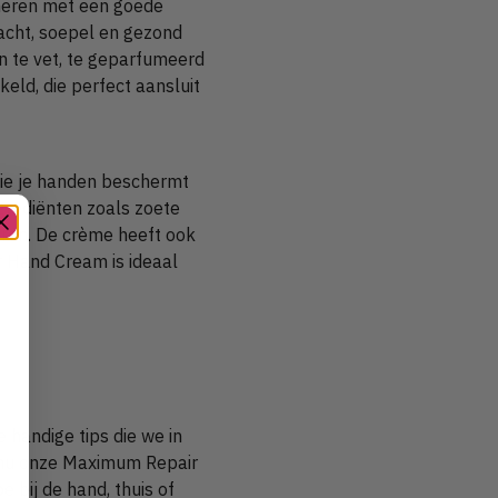
smeren met een goede
acht, soepel en gezond
n te vet, te geparfumeerd
ld, die perfect aansluit
die je handen beschermt
ngrediënten zoals zoete
meren. De crème heeft ook
r Hand Cream is ideaal
handige tips die we in
l nu onze Maximum Repair
e bij de hand, thuis of