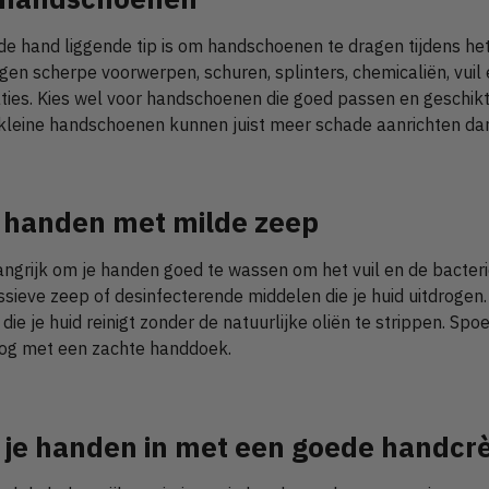
de hand liggende tip is om handschoenen te dragen tijdens h
en scherpe voorwerpen, schuren, splinters, chemicaliën, vuil 
taties. Kies wel voor handschoenen die goed passen en geschikt 
e kleine handschoenen kunnen juist meer schade aanrichten d
je handen met milde zeep
angrijk om je handen goed te wassen om het vuil en de bacteri
ssieve zeep of desinfecterende middelen die je huid uitdrogen. 
ie je huid reinigt zonder de natuurlijke oliën te strippen. Sp
oog met een zachte handdoek.
r je handen in met een goede handc