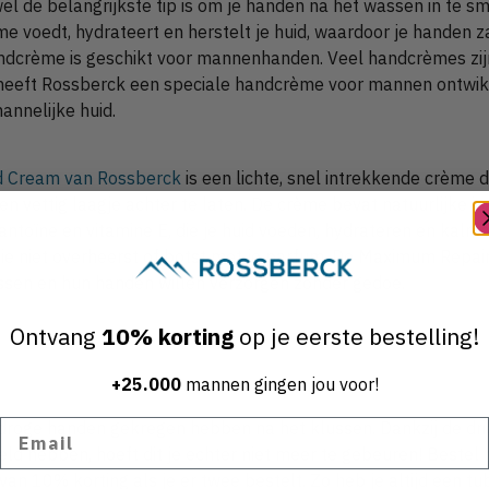
el de belangrijkste tip is om je handen na het wassen in te 
 voedt, hydrateert en herstelt je huid, waardoor je handen z
handcrème is geschikt voor mannenhanden. Veel handcrèmes zij
 heeft Rossberck een speciale handcrème voor mannen ontwikke
annelijke huid.
 Cream van Rossberck
is een lichte, snel intrekkende crème 
en vettig laagje achter te laten. De crème bevat natuurlijke i
llantoïne en vitamine E, die je huid voeden, hydrateren en kal
 die niet overheerst of botst met je parfum. De Maximum Repai
ssen en hun handen willen verzorgen zonder gedoe.
Ontvang
10% korting
op je eerste bestelling!
+25.000
mannen gingen jou voor!
Email
droge handen gekregen hebben na het klussen. Dankzij de drie 
eeld hebben, hoeft dit je echter niet meer te gebeuren! Beste
n 10% korting als je er twee bestelt. Zo heb je altijd een tub