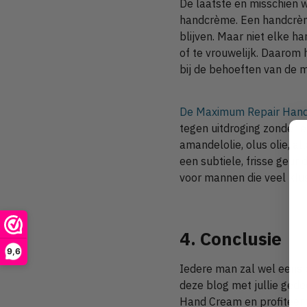
De laatste en misschien w
handcrème. Een handcrème
blijven. Maar niet elke 
of te vrouwelijk. Daarom
bij de behoeften van de m
De Maximum Repair Hand
tegen uitdroging zonder e
amandelolie, olus olie, a
een subtiele, frisse geur
voor mannen die veel klu
4. Conclusie
9,6
Iedere man zal wel eens 
deze blog met jullie ged
Hand Cream en profiteer va