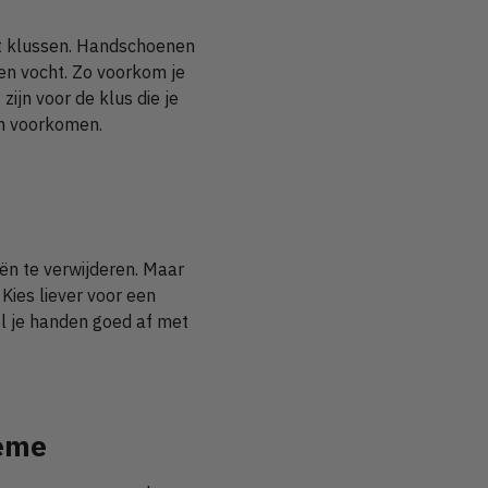
et klussen. Handschoenen
en vocht. Zo voorkom je
zijn voor de klus die je
an voorkomen.
ën te verwijderen. Maar
Kies liever voor een
oel je handen goed af met
rème