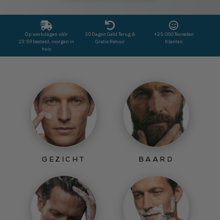
Op werkdagen vóór
30 Dagen Geld Terug &
+25.000 Tevreden
23:59 besteld, morgen in
Gratis Retour
Klanten
huis
GEZICHT
BAARD