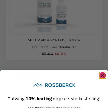
ANTI-AGING SYSTEM – BASIC
Eye Cream
,
Face Moisturizer
55,90
44,95
BESPAAR 22%
Ontvang
10% korting
op je eerste bestelling!
+25.000
mannen gingen jou voor!