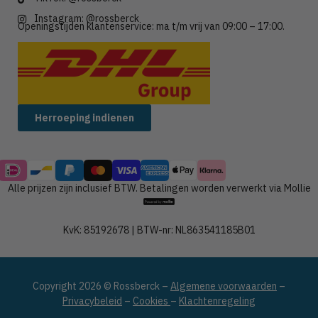
Instagram: @rossberck
Openingstijden klantenservice: ma t/m vrij van 09:00 – 17:00.
Wij verzenden met:
Herroeping indienen
Alle prijzen zijn inclusief BTW. Betalingen worden verwerkt via Mollie
KvK: 85192678 | BTW-nr: NL863541185B01
Copyright 2026 © Rossberck –
Algemene voorwaarden
–
Privacybeleid
–
Cookies
–
Klachtenregeling