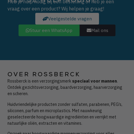
HEB JE HULP NODIG?
Heb je hulp nodig bij een bestelling of heb je een
vraag over een product? Wij helpen je graag!
Veelgestelde vragen
Stuur een WhatsApp
Mail ons
OVER ROSSBERCK
Rossberck is een verzorgingsmerk
speciaal voor mannen
.
Ontdek gezichtsverzorging, baardverzorging, haarverzorging
en scheren.
Huidvriendelijke producten zonder
sulfaten, parabenen, PEG’s,
siliconen, parfum en microplastics. Met nauwkeurig
geselecteerde hoogwaardige ingrediënten en verrijkt met
natuurlijke oliën, extracten en vitamines.
Opzoek naar hoogwaardige mannenverzorging voor alles