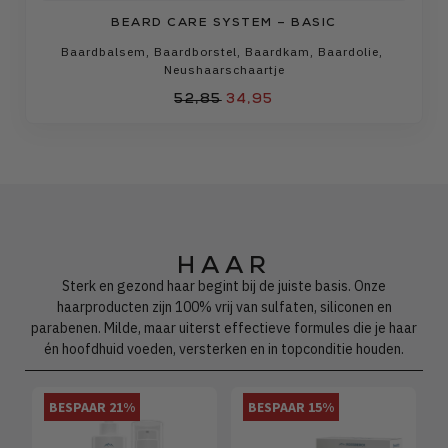
BEARD CARE SYSTEM – BASIC
Baardbalsem
,
Baardborstel
,
Baardkam
,
Baardolie
,
Neushaarschaartje
52,85
34,95
HAAR
Sterk en gezond haar begint bij de juiste basis. Onze
haarproducten zijn 100% vrij van sulfaten, siliconen en
parabenen. Milde, maar uiterst effectieve formules die je haar
én hoofdhuid voeden, versterken en in topconditie houden.
BESPAAR 21%
BESPAAR 15%