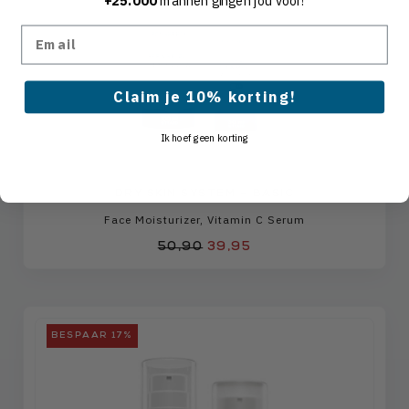
Email
Claim je 10% korting!
Ik hoef geen korting
DRY SKIN SYSTEM – BASIC
Face Moisturizer
,
Vitamin C Serum
50,90
39,95
BESPAAR 17%