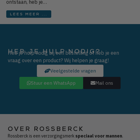
ontstaan, heb je…
LEES MEER ...
HEB JE HULP NODIG?
Heb je hulp nodig bij een bestelling of heb je een
vraag over een product? Wij helpen je graag!
Veelgestelde vragen
Stuur een WhatsApp
Mail ons
OVER ROSSBERCK
Rossberck is een verzorgingsmerk
speciaal voor mannen
.