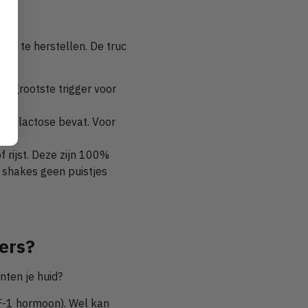
om te herstellen. De truc
de grootste trigger voor
r en lactose bevat. Voor
 rijst. Deze zijn 100%
e shakes geen puistjes
ners?
ten je huid?
GF-1 hormoon). Wel kan