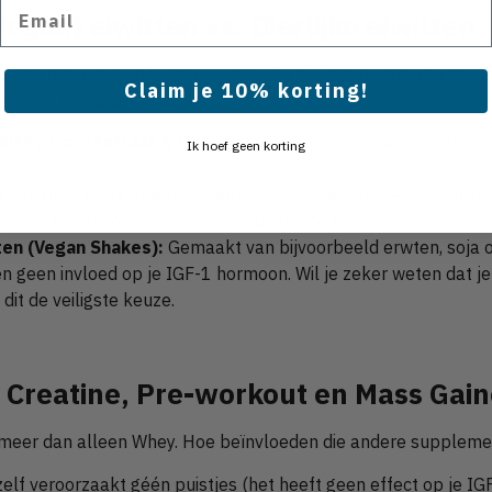
Email
egan) eiwitten vs. Dierlijke eiwitten
pen met eiwitten? Absoluut niet. Je spieren hebben ze nodig 
Claim je 10% korting!
ten aan te passen.
 (Whey Concentraat & Caseïne):
Bevatten veel lactose. Dit is 
Ik hoef geen korting
variant is extra gefilterd waardoor het veel minder vet, suike
 overstap al voldoende om de puistjes te stoppen.
ten (Vegan Shakes):
Gemaakt van bijvoorbeeld erwten, soja of
en geen invloed op je IGF-1 hormoon. Wil je zeker weten dat j
dit de veiligste keuze.
t Creatine, Pre-workout en Mass Gai
meer dan alleen Whey. Hoe beïnvloeden die andere supplemen
zelf veroorzaakt géén puistjes (het heeft geen effect op je I