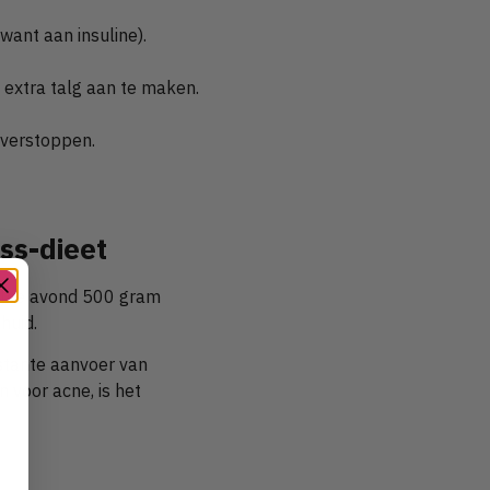
ant aan insuline).
 extra talg aan te maken.
 verstoppen.
ss-dieet
 elke avond 500 gram
huid.
stante aanvoer van
n voor acne, is het