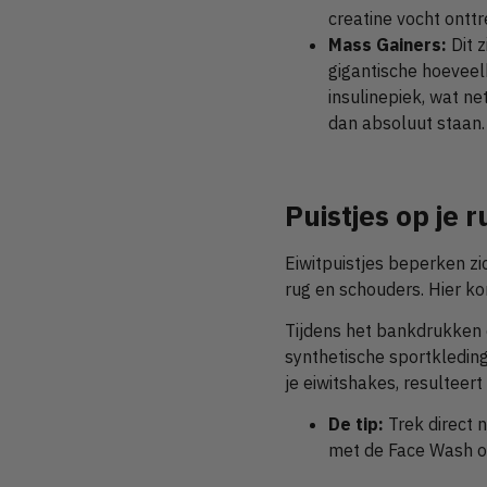
creatine vocht onttr
Mass Gainers:
Dit z
gigantische hoeveel
insulinepiek, wat ne
dan absoluut staan.
Puistjes op je 
Eiwitpuistjes beperken zic
rug en schouders. Hier kom
Tijdens het bankdrukken o
synthetische sportkledin
je eiwitshakes, resulteert
De tip:
Trek direct n
met de Face Wash of