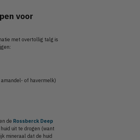
ppen voor
atie met overtollig talg is
jgen:
s amandel- of havermelk)
rten de
Rossberck Deep
 huid uit te drogen (want
ijk mineraal dat de huid