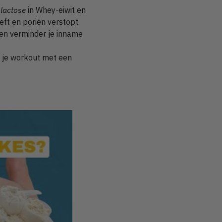
e
lactose
in Whey-eiwit en
ft en poriën verstopt.
 en verminder je inname
a je workout met een