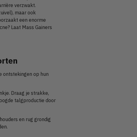
arrière verzwakt.
uivel), maar ook
roorzaakt een enorme
 acne? Laat Mass Gainers
orten
nke ontstekingen op hun
kje. Draag je strakke,
hoogde talgproductie door
schouders en rug grondig
den.