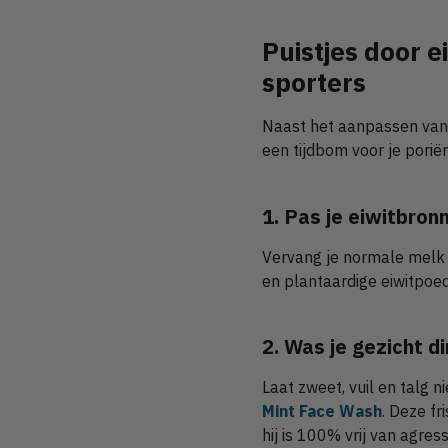
Puistjes door 
sporters
Naast het aanpassen van j
een tijdbom voor je porië
1. Pas je eiwitbron
Vervang je normale melk 
en plantaardige eiwitpoed
2. Was je gezicht di
Laat zweet, vuil en talg n
Mint Face Wash
. Deze fr
hij is 100% vrij van agres