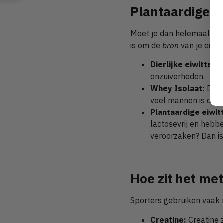
Plantaardige (V
Moet je dan helemaal stop
is om de
bron
van je eiwit
Dierlijke eiwitten
onzuiverheden.
Whey Isolaat:
Deze 
veel mannen is deze
Plantaardige eiwit
lactosevrij en hebb
veroorzaken? Dan is 
Hoe zit het me
Sporters gebruiken vaak 
Creatine:
Creatine 