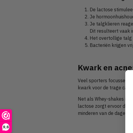
De lactose stimulee
Je hormoonhuishoudi
Je talgklieren reag
Dit resulteert vaak 
Het overtollige tal
Bacteriën krijgen vri
Kwark en acne:
Veel sporters focussen zi
kwark voor de trage caseï
Net als Whey-shakes is k
lactose zorgt ervoor dat 
minderen van de dagelijk
9,6