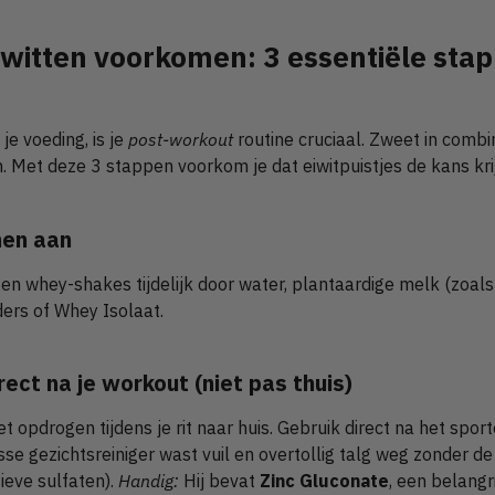
eiwitten voorkomen: 3 essentiële sta
e voeding, is je
post-workout
routine cruciaal. Zweet in combin
n. Met deze 3 stappen voorkom je dat eiwitpuistjes de kans kri
nen aan
en whey-shakes tijdelijk door water, plantaardige melk (zoal
ers of Whey Isolaat.
rect na je workout (niet pas thuis)
iet opdrogen tijdens je rit naar huis. Gebruik direct na het spo
isse gezichtsreiniger wast vuil en overtollig talg weg zonder de
sieve sulfaten).
Handig:
Hij bevat
Zinc Gluconate
, een belangr