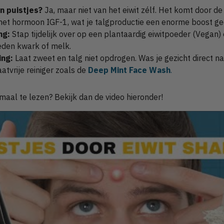
en puistjes?
Ja, maar niet van het eiwit zélf. Het komt door d
t het hormoon IGF-1, wat je talgproductie een enorme boost gee
ng:
Stap tijdelijk over op een plantaardig eiwitpoeder (Vegan)
eden kwark of melk.
ing:
Laat zweet en talg niet opdrogen. Was je gezicht direct n
aatvrije reiniger zoals de
Deep Mint Face Wash
.
aal te lezen? Bekijk dan de video hieronder!