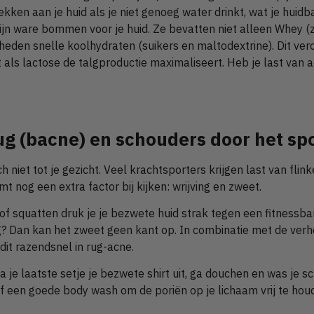
ekken aan je huid als je niet genoeg water drinkt, wat je huidb
ijn ware bommen voor je huid. Ze bevatten niet alleen Whey (z
heden snelle koolhydraten (suikers en maltodextrine). Dit ve
t als lactose de talgproductie maximaliseert. Heb je last van
rug (bacne) en schouders door het sp
h niet tot je gezicht. Veel krachtsporters krijgen last van fli
t nog een extra factor bij kijken: wrijving en zweet.
f squatten druk je je bezwete huid strak tegen een fitnessban
g? Dan kan het zweet geen kant op. In combinatie met de ver
 dit razendsnel in rug-acne.
a je laatste setje je bezwete shirt uit, ga douchen en was je 
 een goede body wash om de poriën op je lichaam vrij te hou