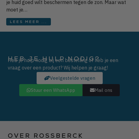
je huid goed wilt beschermen tegen de zon. Maar wat
moet je…
LEES MEER ...
HEB JE HULP NODIG?
Heb je hulp nodig bij een bestelling of heb je een
vraag over een product? Wij helpen je graag!
Veelgestelde vragen
Stuur een WhatsApp
Mail ons
OVER ROSSBERCK