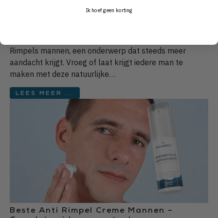
nieuwste blogs!
Ik hoef geen korting
Rimpels Mannen – Oorzaken, Preventie en
Behandeling
Rimpels mannen, een onderwerp dat steeds meer
aandacht krijgt. Vroeg of laat krijgt iedere man te
maken met deze natuurlijke…
LEES MEER ...
Beste Anti Rimpel Creme Mannen –