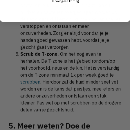
Ik hoef geen korting
bacteriën. Als jij je gezicht aanraakt kan dit
huidvet en bacteriën overgedragen worden op
de gezichtshuid. Hierdoor kunnen poriën sneller
verstoppen en ontstaan er meer
onzuiverheden. Zorg er altijd voor dat je je
handen goed gewassen hebt, voordat je je
gezicht gaat verzorgen.
Scrub de T-zone.
Om het nog even te
herhalen. De T-zone is het gebied rondom/op
het voorhoofd, neus en de kin. Het is verstandig
om de T-zone minimaal 1x per week goed te
scrubben
. Hierdoor zal de huid minder snel vet
worden en is de kans dat puistjes, mee-eters en
andere onzuiverheden ontstaan een stuk
kleiner. Pas wel op met scrubben op de drogere
delen van je gezichtshuid.
5. Meer weten? Doe de