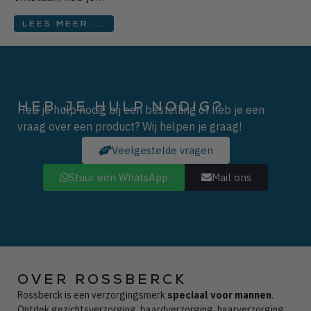
LEES MEER ...
HEB JE HULP NODIG?
Heb je hulp nodig bij een bestelling of heb je een
vraag over een product? Wij helpen je graag!
Veelgestelde vragen
Stuur een WhatsApp
Mail ons
OVER ROSSBERCK
Rossberck is een verzorgingsmerk
speciaal voor mannen
.
Ontdek gezichtsverzorging, baardverzorging, haarverzorging