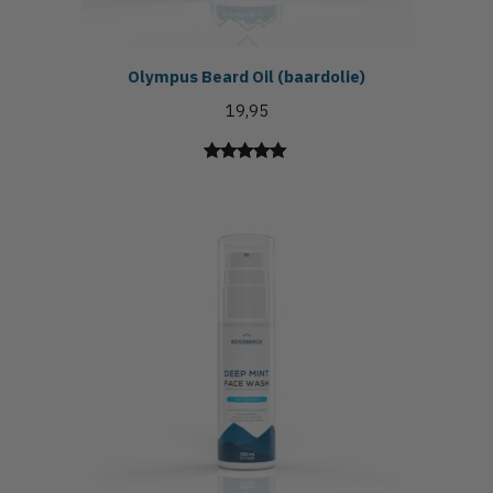
Olympus Beard Oil (baardolie)
19,95
Gewaardeerd
16
4.94
op 5
gebaseerd
op
klant
waarderingen