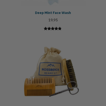
Deep Mint Face Wash
19,95
Gewaardeerd
48
4.71
op 5
gebaseerd
op
klant
waarderingen