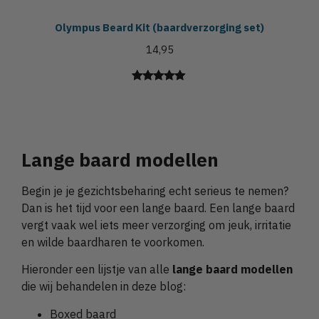
Olympus Beard Kit (baardverzorging set)
14,95
Gewaardeerd
2
5.00
op 5
gebaseerd
op
klant
Lange baard modellen
waarderingen
Begin je je gezichtsbeharing echt serieus te nemen?
Dan is het tijd voor een lange baard. Een lange baard
vergt vaak wel iets meer verzorging om jeuk, irritatie
en wilde baardharen te voorkomen.
Hieronder een lijstje van alle
lange baard modellen
die wij behandelen in deze blog:
Boxed baard