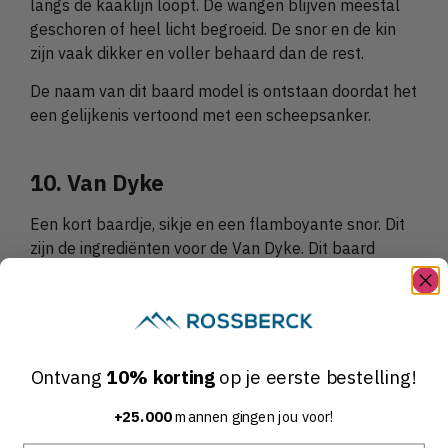
langs de kaaklijn loopt. De wangen blijven meestal
geschoren of heel licht begroeid. De snor en de kin
zijn vaak dikker en voller behaard dan de rest.
De naam van dit baard model is ontstaan doordat het
een gelijkenis vertoond met een scheepsanker.
10. Van Dyke
Een kort baardje, sikje en een flamboyante snor. Dit
zijn de ingrediënten voor de Van Dyke. Dit baard
model is een combinatie van een puntige snor en
puntig sikje, die niet met elkaar verbonden zijn. Dit
type baard is vernoemd naar de Belgische schilder:
Anthony van Dyke. Deze schilder portretteerde dit
type baard model ook vaak in zijn werken.
Ontvang
10% korting
op je eerste bestelling!
Tegenwoordig zie je dit baardmodel ook steeds met
+25.000
mannen gingen jou voor!
een ‘normale’ snor.