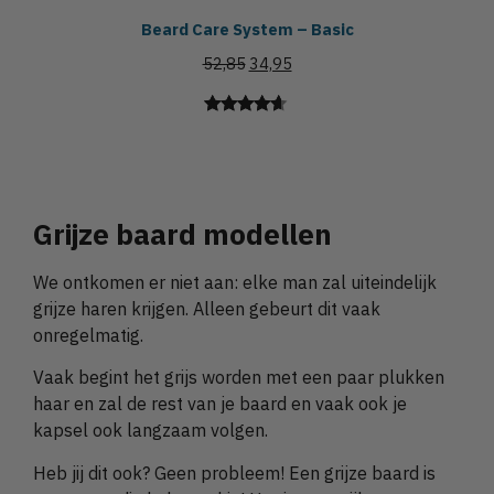
Beard Care System – Basic
52,85
34,95
Gewaardeerd
4
4.50
op 5
gebaseerd
op
klant
Grijze baard modellen
waarderingen
We ontkomen er niet aan: elke man zal uiteindelijk
grijze haren krijgen. Alleen gebeurt dit vaak
onregelmatig.
Vaak begint het grijs worden met een paar plukken
haar en zal de rest van je baard en vaak ook je
kapsel ook langzaam volgen.
Heb jij dit ook? Geen probleem! Een grijze baard is