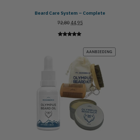
Beard Care System – Complete
72,80
44,95
Gewaardeerd
11
4.91
op 5
AANBIEDING
gebaseerd
op
klant
waarderingen